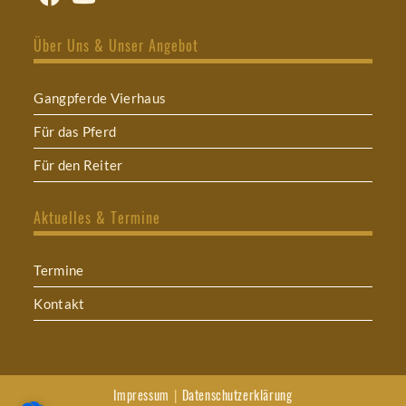
Opens
Opens
in
in
Über Uns & Unser Angebot
a
a
new
new
tab
tab
Gangpferde Vierhaus
Für das Pferd
Für den Reiter
Aktuelles & Termine
Termine
Kontakt
Impressum
Datenschutzerklärung