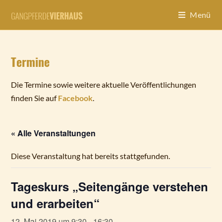
Zum
Inhalt
Menü
springen
Termine
Die Termine sowie weitere aktuelle Veröffentlichungen
finden Sie auf
Facebook
.
« Alle Veranstaltungen
Diese Veranstaltung hat bereits stattgefunden.
Tageskurs „Seitengänge verstehen
und erarbeiten“
12. Mai 2019 um 9:30
-
16:30