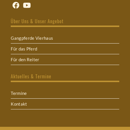
Opens
Opens
in
in
Über Uns & Unser Angebot
a
a
new
new
tab
tab
Gangpferde Vierhaus
Für das Pferd
Für den Reiter
Aktuelles & Termine
Termine
Kontakt